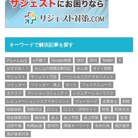
キーワードで解決記事を探す
2ちゃんねる
e戸建て
Google検索
SEO
SNS
Twitter
X
おすすめ！！
みんなの就職活動日記
みん就
サイト削除
サジェスト
サジェスト汚染
ソーシャルリスクマネジメント
ツイッター
ツイッター 炎上
ネット
フェイクニュース
ホスラブ
マンションコミュニティ
レピュテーションリスク
レピュテーションリスクマネジメント
ヴォーカーズ
企業炎上
削除
削除依頼
削除方法
口コミ
口コミ・評判サイト
対策
対策方法
指名検索SEO
掲示板
炎上
炎上予防
炎上対策
爆サイ
監視
誹謗中傷
転職会議
逆SEO
関連キーワード
非弁行為
風評被害
風評被害対策