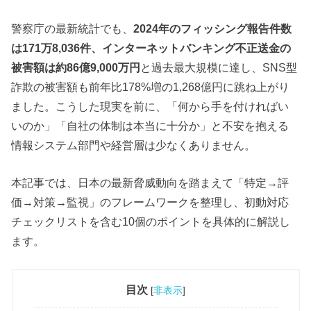
警察庁の最新統計でも、
2024年のフィッシング報告件数
は171万8,036件、インターネットバンキング不正送金の
被害額は約86億9,000万円
と過去最大規模に達し、SNS型
詐欺の被害額も前年比178%増の1,268億円に跳ね上がり
ました。こうした現実を前に、「何から手を付ければい
いのか」「自社の体制は本当に十分か」と不安を抱える
情報システム部門や経営層は少なくありません。
本記事では、日本の最新脅威動向を踏まえて「特定→評
価→対策→監視」のフレームワークを整理し、初動対応
チェックリストを含む10個のポイントを具体的に解説し
ます。
目次
[
非表示
]