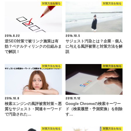
対策方法を知る
対策方法を知る
2016.8.22
2016.10.5
逆SEO対策で被リンク施策は有
サジェスト汚染とは？企業・個人
効？ペナルティリンクの仕組みま
に与える風評被害と対策方法を解
で解説！
説
対策方法を知る
対策方法を知る
2016.10.8
2018.11.12
検索エンジンの風評被害対策～悪
Google Chromeの検索キーワー
質なサジェスト・関連キーワード
ド（検索履歴・予測変換）を削除
で汚染された…
す…
対策方法を知る
対策方法を知る