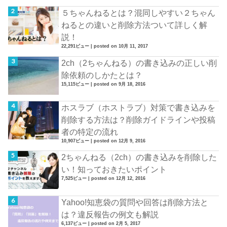
５ちゃんねるとは？混同しやすい２ちゃん
ねるとの違いと削除方法ついて詳しく解
説！
22,291ビュー
|
posted on 10月 11, 2017
2ch（2ちゃんねる）の書き込みの正しい削
除依頼のしかたとは？
15,115ビュー
|
posted on 9月 18, 2016
ホスラブ（ホストラブ）対策で書き込みを
削除する方法は？削除ガイドラインや投稿
者の特定の流れ
10,907ビュー
|
posted on 12月 9, 2016
2ちゃんねる（2ch）の書き込みを削除した
い！知っておきたいポイント
7,525ビュー
|
posted on 12月 12, 2016
Yahoo!知恵袋の質問や回答は削除方法と
は？違反報告の例文も解説
6,137ビュー
|
posted on 2月 5, 2017