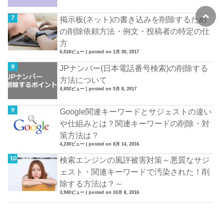
掲示板(ネット)の書き込みを削除するため
の削除依頼方法・例文・投稿者の特定の仕
方
6,018ビュー
|
posted on 1月 30, 2017
JPナンバー(日本電話番号検索)の削除する
方法について
4,692ビュー
|
posted on 5月 8, 2017
Google関連キーワードとサジェストの違い
や仕組みとは？関連キーワードの削除・対
策方法は？
4,230ビュー
|
posted on 8月 14, 2016
検索エンジンの風評被害対策～悪質なサジ
ェスト・関連キーワードで汚染された！削
除する方法は？～
3,940ビュー
|
posted on 10月 8, 2016