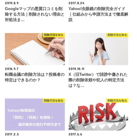
2019.8.9
2017.8.24
Googleマップの悪質口コミを削
Yahoo!虫眼鏡の削除完全ガイド
除する方法｜削除されない理由と
｜仕組みから申請方法まで徹底解
対処法ま…
説
削除方法を知る
削除方法を知る
2016.9.7
2019.10.11
転職会議の削除方法は？投稿者の
X（旧Twitter）で誹謗中傷された
特定はできるのか？
際の削除依頼や犯人の特定方法
は？な…
削除方法を知る
削除方法を知る
2017.2.5
2017.6.6