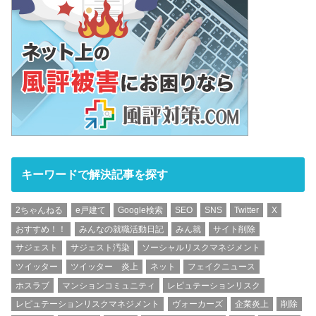
キーワードで解決記事を探す
2ちゃんねる
e戸建て
Google検索
SEO
SNS
Twitter
X
おすすめ！！
みんなの就職活動日記
みん就
サイト削除
サジェスト
サジェスト汚染
ソーシャルリスクマネジメント
ツイッター
ツイッター 炎上
ネット
フェイクニュース
ホスラブ
マンションコミュニティ
レピュテーションリスク
レピュテーションリスクマネジメント
ヴォーカーズ
企業炎上
削除