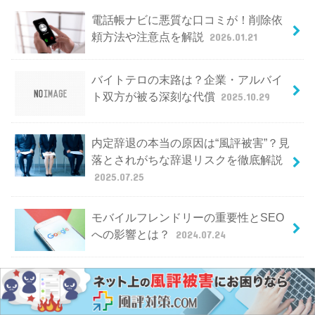
電話帳ナビに悪質な口コミが！削除依
頼方法や注意点を解説
2026.01.21
バイトテロの末路は？企業・アルバイ
ト双方が被る深刻な代償
2025.10.29
内定辞退の本当の原因は“風評被害”？見
落とされがちな辞退リスクを徹底解説
2025.07.25
モバイルフレンドリーの重要性とSEO
への影響とは？
2024.07.24
メタディスクリプションはSEO効果あ
り？書き方と設定方法を解説
2024.06.18