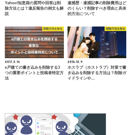
Yahoo!知恵袋の質問や回答は削
逮捕歴・逮捕記事の削除費用はど
除方法とは？違反報告の例文も解
のくらい？削除すべき理由と具体
説
的方法について
削除方法を知る
削除方法を知る
2017.2.14
2016.12.9
e戸建ての書き込みを削除する3
ホスラブ（ホストラブ）対策で書
つの重要ポイントと投稿者特定方
き込みを削除する方法は？削除ガ
法
イドラインや…