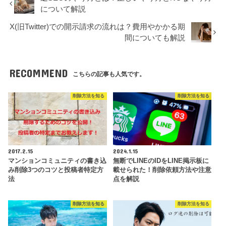
について解説
X(旧Twitter)での開示請求の流れは？費用やかかる期
間についても解説
RECOMMEND
こちらの記事も人気です。
削除方法を知る
削除方法を知る
2017.2.15
2024.1.15
マンションコミュニティの書き込
無断でLINEのIDをLINE掲示板に
み削除3つのコツと投稿者特定方
載せられた！削除依頼方法や注意
法
点を解説
削除方法を知る
削除方法を知る