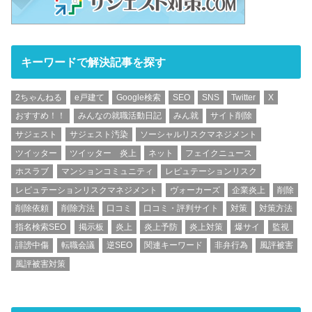
キーワードで解決記事を探す
2ちゃんねる
e戸建て
Google検索
SEO
SNS
Twitter
X
おすすめ！！
みんなの就職活動日記
みん就
サイト削除
サジェスト
サジェスト汚染
ソーシャルリスクマネジメント
ツイッター
ツイッター 炎上
ネット
フェイクニュース
ホスラブ
マンションコミュニティ
レピュテーションリスク
レピュテーションリスクマネジメント
ヴォーカーズ
企業炎上
削除
削除依頼
削除方法
口コミ
口コミ・評判サイト
対策
対策方法
指名検索SEO
掲示板
炎上
炎上予防
炎上対策
爆サイ
監視
誹謗中傷
転職会議
逆SEO
関連キーワード
非弁行為
風評被害
風評被害対策