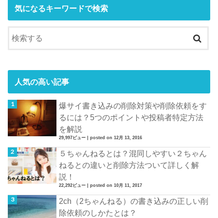
気になるキーワードで検索
人気の高い記事
爆サイ書き込みの削除対策や削除依頼をす
るには？5つのポイントや投稿者特定方法
を解説
29,997ビュー
|
posted on 12月 13, 2016
５ちゃんねるとは？混同しやすい２ちゃん
ねるとの違いと削除方法ついて詳しく解
説！
22,292ビュー
|
posted on 10月 11, 2017
2ch（2ちゃんねる）の書き込みの正しい削
除依頼のしかたとは？