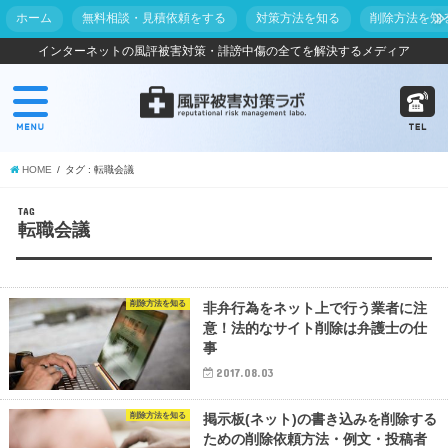
ホーム
無料相談・見積依頼をする
対策方法を知る
削除方法を知
インターネットの風評被害対策・誹謗中傷の全てを解決するメディア
HOME
タグ : 転職会議
TAG
転職会議
削除方法を知る
非弁行為をネット上で行う業者に注
意！法的なサイト削除は弁護士の仕
事
2017.08.03
削除方法を知る
掲示板(ネット)の書き込みを削除する
ための削除依頼方法・例文・投稿者