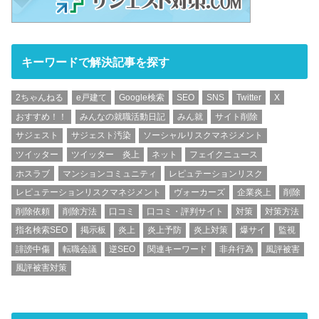
キーワードで解決記事を探す
2ちゃんねる
e戸建て
Google検索
SEO
SNS
Twitter
X
おすすめ！！
みんなの就職活動日記
みん就
サイト削除
サジェスト
サジェスト汚染
ソーシャルリスクマネジメント
ツイッター
ツイッター 炎上
ネット
フェイクニュース
ホスラブ
マンションコミュニティ
レピュテーションリスク
レピュテーションリスクマネジメント
ヴォーカーズ
企業炎上
削除
削除依頼
削除方法
口コミ
口コミ・評判サイト
対策
対策方法
指名検索SEO
掲示板
炎上
炎上予防
炎上対策
爆サイ
監視
誹謗中傷
転職会議
逆SEO
関連キーワード
非弁行為
風評被害
風評被害対策