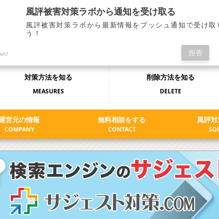
インターネットの風評被害対策・誹謗中傷の全てを解決するメディア
風評被害対策ラボから通知を受け取る
風評被害対策ラボから最新情報をプッシュ通知で受け取
う！
拒否
ush7
対策方法
を知る
削除方法
を知る
MEASURES
DELETE
運営元の情報
無料相談をする
風評対
COMPANY
CONTACT
SO