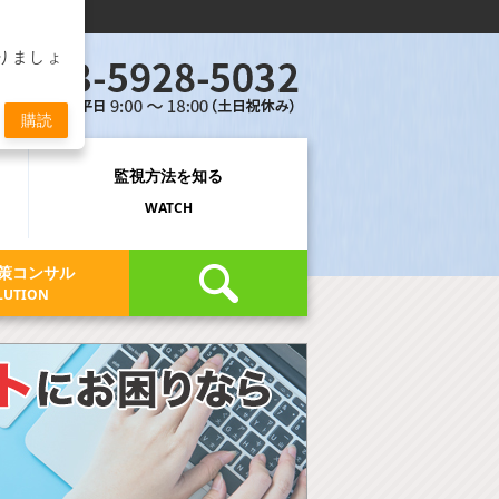
りましょ
購読
監視方法
を知る
WATCH
策コンサル
LUTION