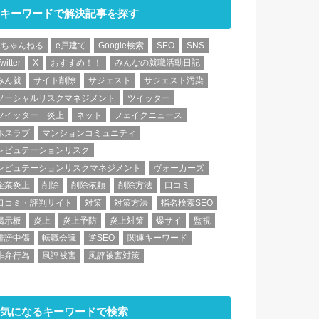
キーワードで解決記事を探す
2ちゃんねる
e戸建て
Google検索
SEO
SNS
witter
X
おすすめ！！
みんなの就職活動日記
みん就
サイト削除
サジェスト
サジェスト汚染
ソーシャルリスクマネジメント
ツイッター
ツイッター 炎上
ネット
フェイクニュース
ホスラブ
マンションコミュニティ
レピュテーションリスク
レピュテーションリスクマネジメント
ヴォーカーズ
企業炎上
削除
削除依頼
削除方法
口コミ
口コミ・評判サイト
対策
対策方法
指名検索SEO
掲示板
炎上
炎上予防
炎上対策
爆サイ
監視
誹謗中傷
転職会議
逆SEO
関連キーワード
非弁行為
風評被害
風評被害対策
気になるキーワードで検索