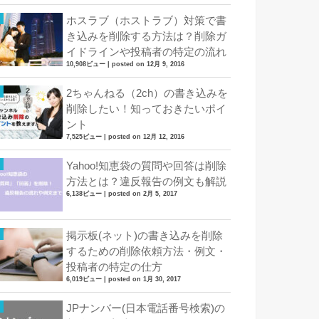
ホスラブ（ホストラブ）対策で書
き込みを削除する方法は？削除ガ
イドラインや投稿者の特定の流れ
10,908ビュー
|
posted on 12月 9, 2016
2ちゃんねる（2ch）の書き込みを
削除したい！知っておきたいポイ
ント
7,525ビュー
|
posted on 12月 12, 2016
Yahoo!知恵袋の質問や回答は削除
方法とは？違反報告の例文も解説
6,138ビュー
|
posted on 2月 5, 2017
掲示板(ネット)の書き込みを削除
するための削除依頼方法・例文・
投稿者の特定の仕方
6,019ビュー
|
posted on 1月 30, 2017
JPナンバー(日本電話番号検索)の